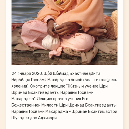
24 января 2020: Ш́рӣ Ш́рӣмад Бхактиведа̄нта
На̄ра̄йан̣а Госва̄мӣ Маха̄ра̄джа а̄вирбха̄ва-титхи (день
явления). Смотрите лекцию "Жизнь и учение Шри
Шримад Бхактиведанты Нараяны Госвами
Махараджа". Лекцию прочел ученик Его
Божественной Милости Шри Шримад Бхактиведанты
Нараяны Госвами Махараджа - Шриман Бхактишастри
Шукадев дас Адхикари.