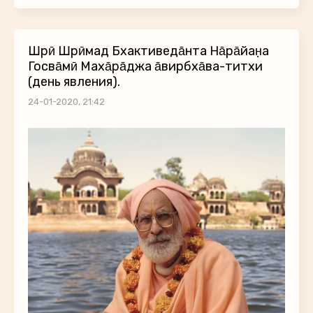
Ш́рӣ Ш́рӣмад Бхактиведа̄нта На̄ра̄йан̣а
Госва̄мӣ Маха̄ра̄джа а̄вирбха̄ва-титхи
(день явления).
24-01-2020, 21:42