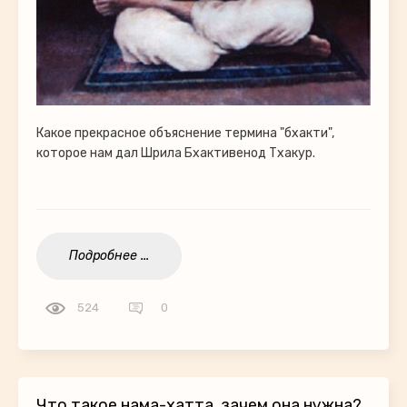
Какое прекрасное объяснение термина "бхакти",
которое нам дал Шрила Бхактивенод Тхакур.
Подробнее ...
524
0
Что такое нама-хатта, зачем она нужна?