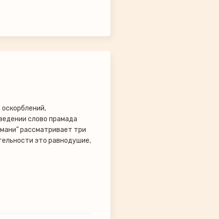
 оскорблений,
зведении слово прамада
амани” рассматривает три
тельности это равнодушие,