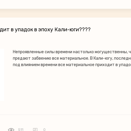
одит в упадок в эпоху Кали-юги????
Непроявленные силы времени настолько могущественны, ч
предают забвению все материальное. В Кали-югу, последн
под влиянием времени все материальное приходит в упадо
511
0