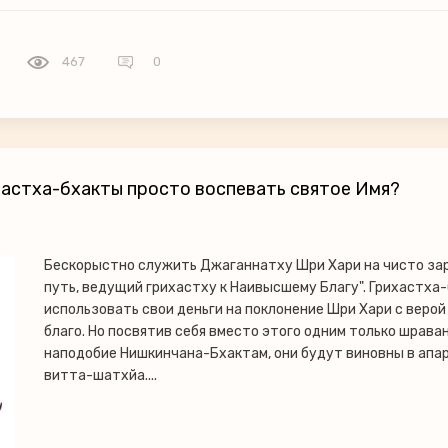
467
0
астха-бхакты просто воспевать святое Имя?
Бескорыстно служить Джаганнатху Шри Хари на чисто за
путь, ведущий грихастху к Наивысшему Благу". Грихастха
использовать свои деньги на поклонение Шри Хари с верой
благо. Но посвятив себя вместо этого одним только шраван
наподобие Нишкинчана-Бхактам, они будут виновны в апа
витта-шатхйа....