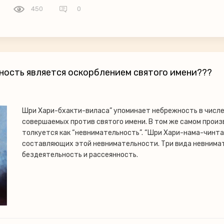
450
0
ность является оскорблением святого имени???
Шри Хари-бхакти-виласа” упоминает небрежность в числе
совершаемых против святого имени. В том же самом прои
толкуется как “невнимательность”. “Шри Хари-нама-чинт
составляющих этой невнимательности. Три вида невнима
бездеятельность и рассеянность.