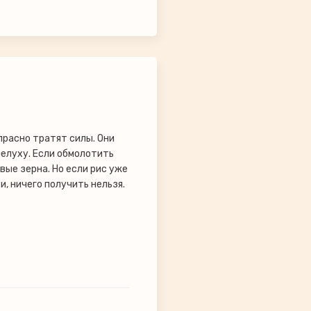
прасно тратят силы. Они
елуху. Если обмолотить
вые зерна. Но если рис уже
, ничего получить нельзя.