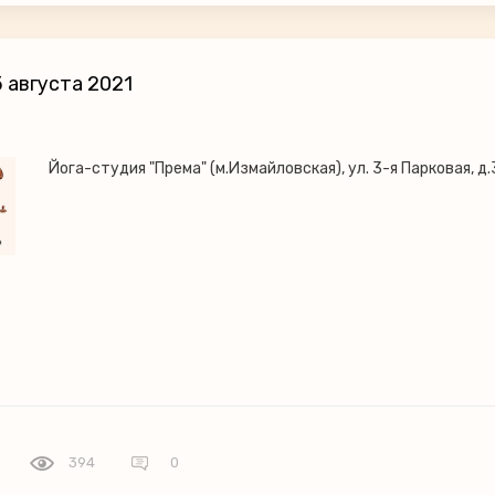
 августа 2021
Йога-студия "Према" (м.Измайловская), ул. 3-я Парковая, д.
394
0