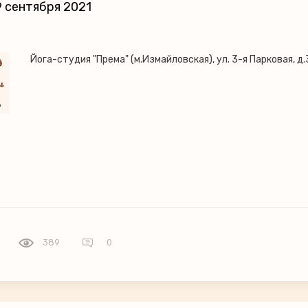
 сентября 2021
Йога-студия "Према" (м.Измайловская), ул. 3-я Парковая, д.
389
0