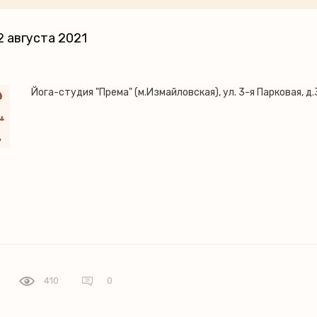
 августа 2021
Йога-студия "Према" (м.Измайловская), ул. 3-я Парковая, д.
410
0