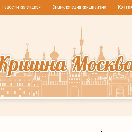
Новости календаря
Энциклопедия кришнаизма
Конта