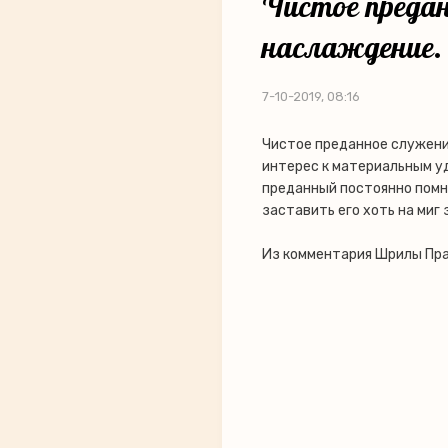
Чистое предан
наслаждение.
7-10-2019, 08:16
Чистое преданное служени
интерес к материальным у
преданный постоянно помни
заставить его хоть на миг 
Из комментария Шрилы Пра