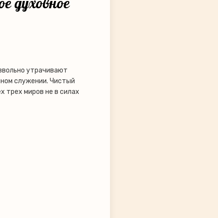
ое духовное
извольно утрачивают
нном служении. Чистый
х трех миров не в силах