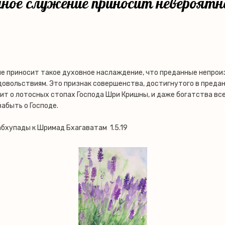
ное служение приносит невероятн
е приносит такое духовное наслаждение, что преданные непро
довольствиям. Это признак совершенства, достигнутого в преда
т о лотосных стопах Господа Шри Кришны, и даже богатства все
забыть о Господе.
бхупады к Шримад Бхагаватам 1.5.19