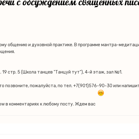
ечи с обсуждением священных пис
ому общению и духовной практике. В программе мантра-медитац
ощения.
. 19 стр. 5 (Школа танцев "Танцуй тут"), 4-й этаж, зал №1.
то позвоните, пожалуйста, по тел. +7(901)576-90-30 или напиши
cow в комментариях к любому посту. Ждем вас