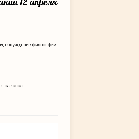
аний 12 апреля
ия, обсуждение философии
те на канал