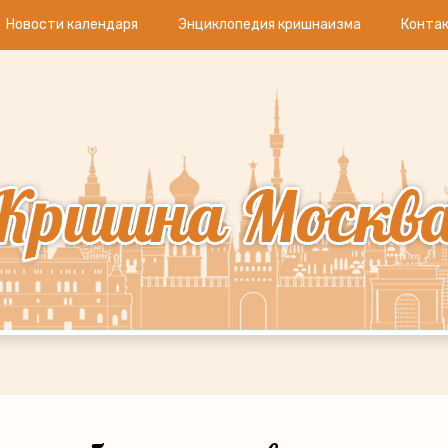
Новости календаря
Энциклопедия кришнаизма
Конта