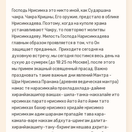
Господь Нрисимха это никто иной, как Сударшана
чакра. Чакра Кришны, Его оружие, предстало в облике
Нрисимхадева. Поэтому, когда на куполе храма
устанавливают Чакру, то повторяют молитвы
Нрисимхадеву. Милость Господа Нарисимхадева
главным образом проявляется в том, что Он
защищает преданных. Приходите сегодня на
духовную встречу, мы сегодня постимся весь день на
сухую до сумерек (до 18:25 по Москве), после этого
мы примем экашный освященный прасад. Важно
праздновать такие важные дни явлений Мантра -
Шри Нрисимха Пранама (древняя ведическая мантра)
намас те нарасимхайа прахладахлада-дайине
хиранйакашипор вакшах- шила-танка-накхалайе ито
нрсимхах парато нрисимхо йато йато йами тато
нрисимхах бахир нрисимхо хридайе нрисимхо
нрисимхам адим шаранам прападйе тава кара-
камала-варе накхам абдхута-шрингам далита-
хиранйакашипу-тану-бхрингам кешава дхрита-