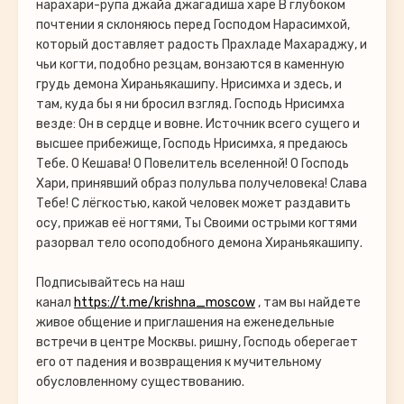
нарахари-рупа джайа джагадиша харе В глубоком
почтении я склоняюсь перед Господом Нарасимхой,
который доставляет радость Прахладе Махараджу, и
чьи когти, подобно резцам, вонзаются в каменную
грудь демона Хираньякашипу. Нрисимха и здесь, и
там, куда бы я ни бросил взгляд. Господь Нрисимха
везде: Он в сердце и вовне. Источник всего сущего и
высшее прибежище, Господь Нрисимха, я предаюсь
Тебе. О Кешава! О Повелитель вселенной! О Господь
Хари, принявший образ полульва получеловека! Слава
Тебе! С лёгкостью, какой человек может раздавить
осу, прижав её ногтями, Ты Своими острыми когтями
разорвал тело осоподобного демона Хираньякашипу.
Подписывайтесь на наш
канал
https://t.me/krishna_moscow
, там вы найдете
живое общение и приглашения на еженедельные
встречи в центре Москвы. ришну, Господь оберегает
его от падения и возвращения к мучительному
обусловленному существованию.