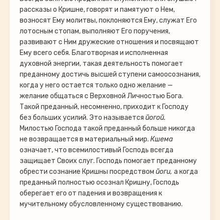
рассказы о Кришне, говорят и памятуют о Нем,
возносят Ему молитвы, поклоняются Ему, служат Его
лотосным стопам, выполняют Его поручения,
развивают с Ним дружеские отношения и посвящают
Ему всего себя. Благотворная и исполненная
духовной энергии, такая деятельность помогает
преданному достичь высшей ступени самоосознания,
когда у него остается только одно желание —
желание общаться с Верховной Личностью Бога.
Такой преданный, несомненно, приходит к Господу
без больших усилий. Это называется
йогой.
Милостью Господа такой преданный больше никогда
не возвращается в материальный мир.
Кшема
означает, что всемилостивый Господь всегда
защищает Своих слуг. Господь помогает преданному
обрести сознание Кришны посредством
йоги,
а когда
преданный полностью осознал Кришну, Господь
оберегает его от падения и возвращения к
мучительному обусловленному существованию.