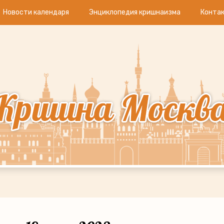
Новости календаря
Энциклопедия кришнаизма
Конта