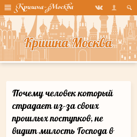
Почему человек который
страдает из-за своих
прошлых поступков, не
видит милость Господа в