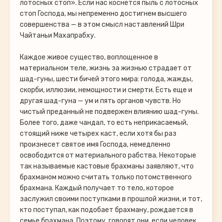
лотосных стоп». Если нас коснется пыль с лотосных
стоп Господа, мы непременно достигнем высшего
совершенства — в этом смысл наставлений Шри
Чайтаньи Махапрабху.
Каждое живое существо, воплощенное в
материальном теле, жизнь за жизнью страдает от
шад-гуны, шести бичей этого мира: голода, жажды,
скорби, иллюзии, немощности и смерти. Есть еще и
другая шад-гуна — ум и пять органов чувств. Но
чистый преданный не подвержен влиянию шад-гуны.
Более того, даже чандал, то есть неприкасаемый,
стоящий ниже четырех каст, если хотя бы раз
произнесет святое имя Господа, немедленно
освободится от материального рабства. Некоторые
так называемые кастовые брахманы заявляют, что
брахманом можно считать только потомственного
брахмана. Каждый получает то тело, которое
заслужил своими поступками в прошлой жизни, и тот,
кто поступал, как подобает брахману, рождается в
семье брахмана. Поэтому, говорят они, если человек