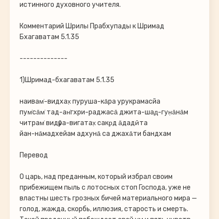
истинного духовного учителя.
Комментарий Шрилы Прабхупады к Шримад
Бхагаватам 5.1.35
--------------
1)Шримад-бхагаватам 5.1.35
наивам̇-видхах̣ пуруша-ка̄ра урукрамасйа
пум̇са̄м̇ тад-ан̇гхри-раджаса̄ джита-шад̣-гун̣а̄на̄м
читрам̇ видӯра-вигатах̣ сакр̣д а̄дадӣта
йан-на̄мадхейам адхуна̄ са джаха̄ти бандхам
Перевод
О царь, над преданным, который избрал своим
прибежищем пыль с лотосных стоп Господа, уже не
властны шесть грозных бичей материального мира —
голод, жажда, скорбь, иллюзия, старость и смерть.