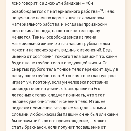
ясно говорит: са джаха̄ти бандхам — «Он
1)
освобождается от материального рабства»
. Тело,
полученное нами по карме, является символом
материального рабства, и, когда мы произносим
святое имя Господа, наше тонкое тело сразу
меняется. Так мы освобождаемся из плена
материальной жизни, хотя с нашим грубым телом
может и не происходить видимых изменений. Ведь
именно от состояния тонкого тела зависит то, каким
будет наше грубое тело в следующей жизни. Со
смертью грубого тела тонкое тело переносит душу в
следующее грубое тело. В тонком теле главную роль
играет ум, поэтому, если ум человека постоянно
сосредоточен на деяниях Господа или на Его
лотосных стопах, следует понимать, что этот
человек уже очистился и сменил тело. Итак, не
подлежит сомнению, что даже чандал — иными
словами, любой, каким бы падшим он ни был или каким
бы низким ни было его происхождение, — может
стать брахманом, если получит посвящение от