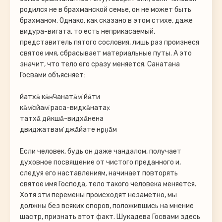
родился не в брахманской семье, он не может быть
брахманом. Однако, как сказано в этом стихе, даже
видура-вигата, то есть неприкасаемый,
представитель пятого сословия, лишь раз произнеся
святое имя, сбрасывает материальные путы. А это
значит, что тело его сразу меняется. Санатана
Госвами объясняет:
йатха̄ ка̄н̃чаната̄м̇ йа̄ти
ка̄м̇сйам̇ раса-видха̄натах̣
татха̄ дӣкша̄-видха̄нена
двиджатвам̇ джа̄йате нр̣н̣а̄м
Если человек, будь он даже чандалом, получает
духовное посвящение от чистого преданного и,
следуя его наставлениям, начинает повторять
святое имя Господа, тело такого человека меняется.
Хотя эти перемены происходят незаметно, мы
должны без всяких споров, положившись на мнение
шастр, признать этот факт. Шукадева Госвами здесь