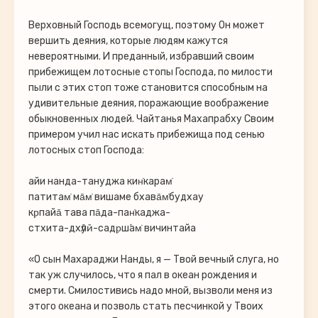
Верховный Господь всемогущ, поэтому Он может
вершить деяния, которые людям кажутся
невероятными. И преданный, избравший своим
прибежищем лотосные стопы Господа, по милости
пыли с этих стоп тоже становится способным на
удивительные деяния, поражающие воображение
обыкновенных людей. Чайтанья Махапрабху Своим
примером учил нас искать прибежища под сенью
лотосных стоп Господа:
айи нанда-тануджа кин̇карам̇
патитам̇ ма̄м̇ вишаме бхава̄м̇будхау
кр̣пайа̄ тава па̄да-пан̇каджа-
стхита-дхӯлӣ-садр̣ш́ам̇ вичинтайа
«О сын Махараджи Нанды, я — Твой вечный слуга, но
так уж случилось, что я пал в океан рождения и
смерти. Смилостивись надо мной, вызволи меня из
этого океана и позволь стать песчинкой у Твоих