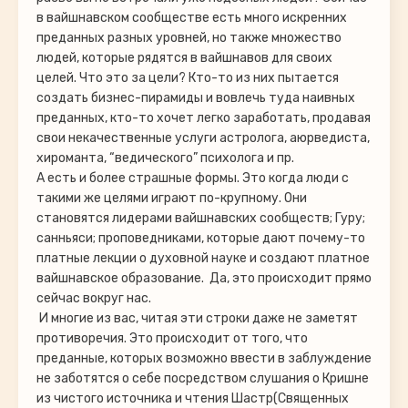
в вайшнавском сообществе есть много искренних
преданных разных уровней, но также множество
людей, которые рядятся в вайшнавов для своих
целей. Что это за цели? Кто-то из них пытается
создать бизнес-пирамиды и вовлечь туда наивных
преданных, кто-то хочет легко заработать, продавая
свои некачественные услуги астролога, аюрведиста,
хироманта, “ведического” психолога и пр.
А есть и более страшные формы. Это когда люди с
такими же целями играют по-крупному. Они
становятся лидерами вайшнавских сообществ; Гуру;
санньяси; проповедниками, которые дают почему-то
платные лекции о духовной науке и создают платное
вайшнавское образование. Да, это происходит прямо
сейчас вокруг нас.
И многие из вас, читая эти строки даже не заметят
противоречия. Это происходит от того, что
преданные, которых возможно ввести в заблуждение
не заботятся о себе посредством слушания о Кришне
из чистого источника и чтения Шастр(Священных