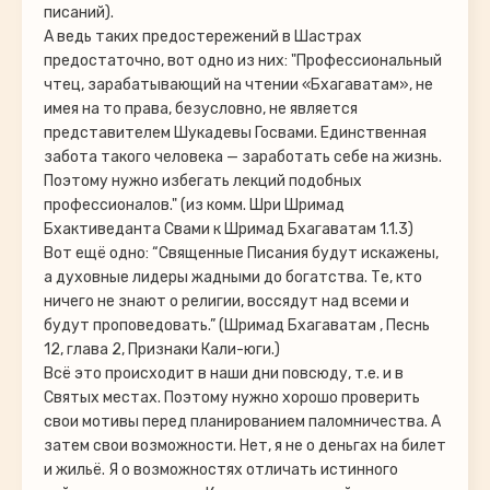
писаний).
А ведь таких предостережений в Шастрах
предостаточно, вот одно из них: "Профессиональный
чтец, зарабатывающий на чтении «Бхагаватам», не
имея на то права, безусловно, не является
представителем Шукадевы Госвами. Единственная
забота такого человека — заработать себе на жизнь.
Поэтому нужно избегать лекций подобных
профессионалов." (из комм. Шри Шримад
Бхактиведанта Свами к Шримад Бхагаватам 1.1.3)
Вот ещё одно: “Священные Писания будут искажены,
а духовные лидеры жадными до богатства. Те, кто
ничего не знают о религии, воссядут над всеми и
будут проповедовать.” (Шримад Бхагаватам , Песнь
12, глава 2, Признаки Кали-юги.)
Всё это происходит в наши дни повсюду, т.е. и в
Святых местах. Поэтому нужно хорошо проверить
свои мотивы перед планированием паломничества. А
затем свои возможности. Нет, я не о деньгах на билет
и жильё. Я о возможностях отличать истинного