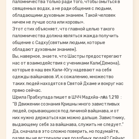
паломничества только ради того, чтобы омыться в
священных водах, а не ради общения с людьми,
обладающими духовным знанием. Такой человек
ничем не лучше осла или коровы».
Этот стих объясняет, что главной целью такого
паломничества должна являться жажда получить
общение с Садху(святыми людьми, которые
обладают духовным знанием).
Вы, наверное, знаете, что Шастры предостерегают
нас от взаимодействия с учениками Кали(Демона),
которые в наш век Кали-Югу надевают на себя
одежды вайшнавов. И, к сожалению, множество
таких людей находятся в Святой Дхаме и вокруг нас
прямо сейчас.
Шрила Прабхупада пишет в ШЧЧ Мадхйа-лӣла̄ 1.218 :
“В Движении сознания Кришны много завистливых
людей, скрывающихся под личиной вайшнава, и от
них нужно держаться как можно дальше. Завистнику,
выдающему себя за вайшнава, служить не следует.”
Да, сначала в это сложно поверить, но подумайте,
разве вы не встречали уже подобных людей? Сейчас