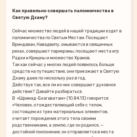
Как правильно совершать паломничества в
Святую Дхаму?
Сейчас множество людей в нашей традиции ездят в
паломничества по Святым Местам. Посещают
Вриндаван, Навадвипу, омываются в священных
реках, совершают парикрамы, посещают места игр
Радхи и Кришны и множество Храмов.
Так как сейчас у многих людей появилось больше
средств на путешествия, они приезжают в Святую
Дхаму даже по нескольку раз в год.
Действуя так, все ли из них совершают духовное
действие? Давайте разбираться.
В «Шримад-Бхагаватам» (10.84.13) говорится:
«Человек, отождествляющий себя с телом,
состоящем из трех материальных элементов,
считает порождения этого тела своими
родственниками, а землю, где он родился, —
достойной поклонения; он отправляется в места