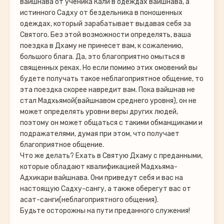
вайшнава от ученика Кали в одеждах вайшнава, а
истинного Садху от бездельника в поношенных
одеждах, который зарабатывает выдавая себя за
Святого. Без этой возможности определять, ваша
поездка в Дхаму не принесет вам, к сожалению,
большого блага. Да, это благоприятно омыться в
священных реках. Но если помимо этих омовений вы
будете получать такое неблагоприятное общение, то
эта поездка скорее навредит вам. Пока вайшнав не
стал Мадхьямой(вайшнавом среднего уровня), он не
может определять уровни веры других людей,
поэтому он может общаться с такими обманщиками и
подражателями, думая при этом, что получает
благоприятное общение.
Что же делать? Ехать в Святую Дхаму с преданными,
которые обладают квалификацией Мадхьяма-
Адхикари вайшнава. Они приведут себя и вас на
настоящую Садху-сангу, а также оберегут вас от
асат-санги(неблагоприятного общения).
Будьте осторожны на пути преданного служения!